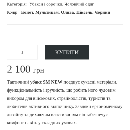
,
Категорія:
Убакси і сорочки
Чоловічий одяг
Колір:
Койот, Мультикам, Олива, Піксель, Чорний
Убакс
-
+
КУПИТИ
SM
NEW
кількість
2 100
грн
Тактичний
убакс SM NEW
поєднує сучасні матеріали,
функціональність і зручність, що робить його чудовим
вибором для військових, страйкболістів, туристів та
любителів активного відпочинку. Завдяки ергономічному
дизайну та дихаючим властивостям він забезпечує
комфорт навіть у складних умовах.