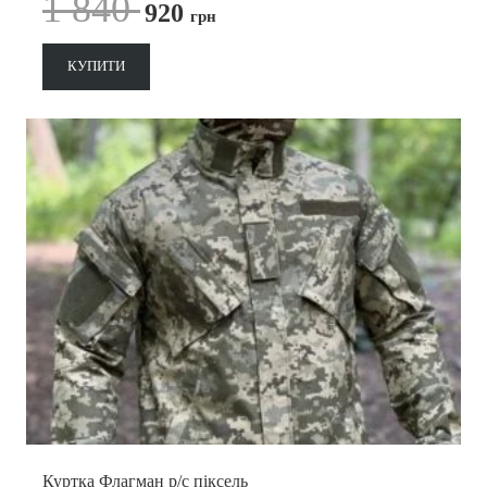
1 840
920
грн
КУПИТИ
Куртка Флагман р/с піксель