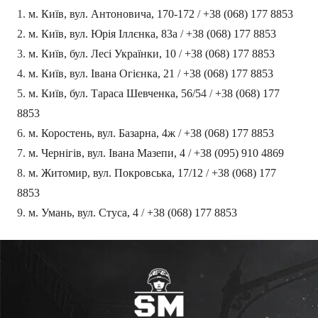
1.
м. Київ, вул. Антоновича, 170-172
/
+38 (068) 177 8853
2.
м. Київ, вул. Юрія Іллєнка, 83а
/
+38 (068) 177 8853
3.
м. Київ, бул. Лесі Українки, 10
/
+38 (068) 177 8853
4.
м. Київ, вул. Івана Огієнка, 21
/
+38 (068) 177 8853
5.
м. Київ, бул. Тараса Шевченка,
56/5
4 /
+38 (068) 177
8853
6.
м. Коростень, вул. Базарна, 4ж
/
+38 (068) 177 8853
7.
м. Чернігів, вул. Івана Мазепи, 4
/
+38 (095) 910 4869
8.
м. Житомир, вул. Покровська, 17/12
/
+38 (068) 177
8853
9.
м. Умань, вул. Стуса, 4
/
+38 (068) 177 8853